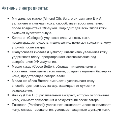
Активные ингредиенты:
Миндальное масло (Almond Oil): богато витаминами E и A,
увлажняет и смягчает кожу, способствует восстановлению
после воздействия УФ-лучей. Подходит для всех типов кожи,
включая чувствительную.
Коллаген (Collagen): улучшает эластичность кожи,
предотвращает сухость и шелушение, помогает сохранить кожу
упругой после загара.
Гиалуроновая кислота (Hyaluron): интенсивно увлажняет кожу,
удерживает влагу, предотвращает обезвоживание под
воздействием УФ-излучения.
Масло какао (Cocoa Butter): обладает питательными и
восстанавливающими свойствами, создает защитный барьер на
коже, предотвращая потерю влаги.
Масло ши (Shea Butter): смягчает и успокаивает кожу,
способствует ровному загару, защищает от сухости и
раздражения.
Чай ху (Chai Hu): растительный экстракт, который успокаивает
кожу, снимает покраснения и раздражения после загара.
Пантенол (Panthenol): увлажняет, заживляет и восстанавливает
кожу, снимает воспаления, усиливает защитные функции кожи.