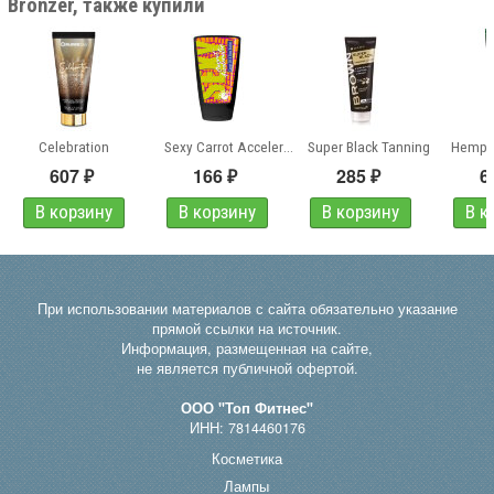
Bronzer, также купили
Celebration
Sexy Carrot Accelerator
Super Black Tanning
607
166
285
6
₽
₽
₽
При использовании материалов с сайта обязательно указание
прямой ссылки на источник.
Информация, размещенная на сайте,
не является публичной офертой.
ООО "Топ Фитнес"
ИНН: 7814460176
Косметика
Лампы