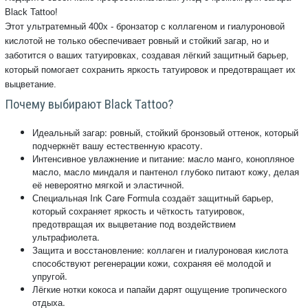
Black Tattoo!
Этот ультратемный 400х - бронзатор с коллагеном и гиалуроновой
кислотой не только обеспечивает ровный и стойкий загар, но и
заботится о ваших татуировках, создавая лёгкий защитный барьер,
который помогает сохранить яркость татуировок и предотвращает их
выцветание.
Почему выбирают Black Tattoo?
Идеальный загар: ровный, стойкий бронзовый оттенок, который
подчеркнёт вашу естественную красоту.
Интенсивное увлажнение и питание: масло манго, конопляное
масло, масло миндаля и пантенол глубоко питают кожу, делая
её невероятно мягкой и эластичной.
Специальная Ink Care Formula создаёт защитный барьер,
который сохраняет яркость и чёткость татуировок,
предотвращая их выцветание под воздействием
ультрафиолета.
Защита и восстановление: коллаген и гиалуроновая кислота
способствуют регенерации кожи, сохраняя её молодой и
упругой.
Лёгкие нотки кокоса и папайи дарят ощущение тропического
отдыха.