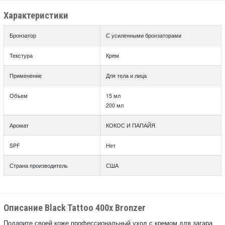
Характеристики
Бронзатор
С усиленными бронзаторами
Текстура
Крем
Применение
Для тела и лица
Объем
15 мл
200 мл
Аромат
КОКОС И ПАПАЙЯ
SPF
Нет
Страна производитель
США
Описание Black Tattoo 400x Bronzer
Подарите своей коже профессиональный уход с кремом для загара