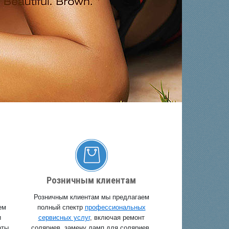
Розничным клиентам
Розничным клиентам мы предлагаем
ем
полный спектр
профессиональных
и
сервисных услуг
, включая ремонт
оты.
соляриев, замену ламп для соляриев,