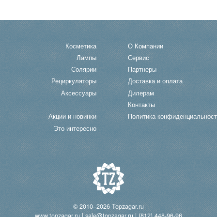
Косметика
О Компании
Лампы
Сервис
Солярии
Партнеры
Рециркуляторы
Доставка и оплата
Аксессуары
Дилерам
Контакты
Акции и новинки
Политика конфиденциальност
Это интересно
© 2010–2026
Topzagar.ru
www.topzagar.ru
|
sale@topzagar.ru
|
(812) 448-96-96