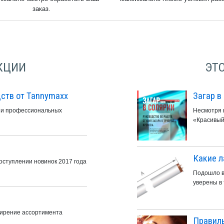
заказ.
КЦИИ
ЭТ
ств от Tannymaxx
Загар в
ии профессиональных
Несмотря н
«Красивый 
Какие л
ступлении новинок 2017 года
Подошло в
уверены в 
ширение ассортимента
Правиль