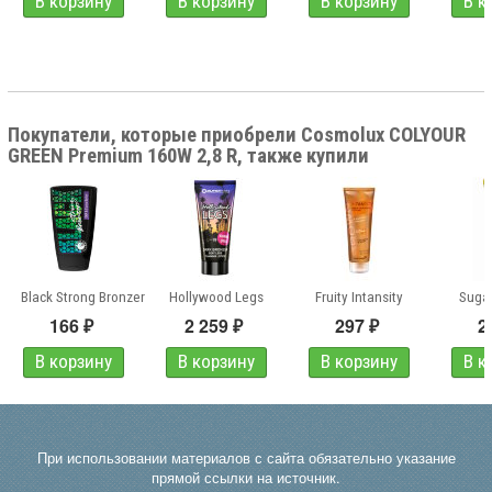
Покупатели, которые приобрели Cosmolux COLYOUR
GREEN Premium 160W 2,8 R, также купили
rass & Orange
Black Strong Bronzer
Hollywood Legs
Fruity Intansity
Sugar
166
2 259
297
2
₽
₽
₽
При использовании материалов с сайта обязательно указание
прямой ссылки на источник.