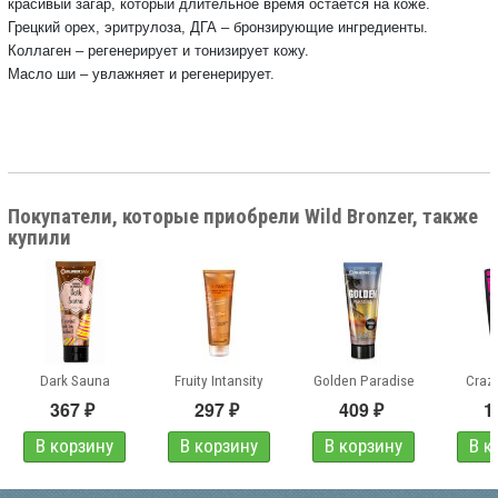
красивый загар, который длительное время остается на коже.
Грецкий орех, эритрулоза, ДГА – бронзирующие ингредиенты.
Коллаген – регенерирует и тонизирует кожу.
Масло ши – увлажняет и регенерирует.
Покупатели, которые приобрели Wild Bronzer, также
купили
Dark Sauna
Fruity Intansity
Golden Paradise
Craz
367
297
409
1
₽
₽
₽