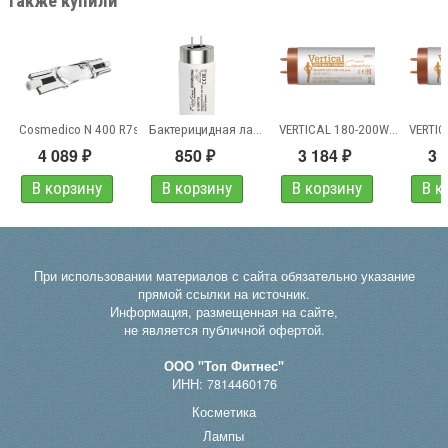
также купили
MegaLux 160-180W 3,3 R...
Cosmedico N 400 R7s
Бактерицидная лампа TopLine...
VERTICAL 180-200W 3,2 225R
4 089
850
3 184
3 
₽
₽
₽
При использовании материалов с сайта обязательно указание
прямой ссылки на источник.
Информация, размещенная на сайте,
не является публичной офертой.
ООО "Топ Фитнес"
ИНН: 7814460176
Косметика
Лампы