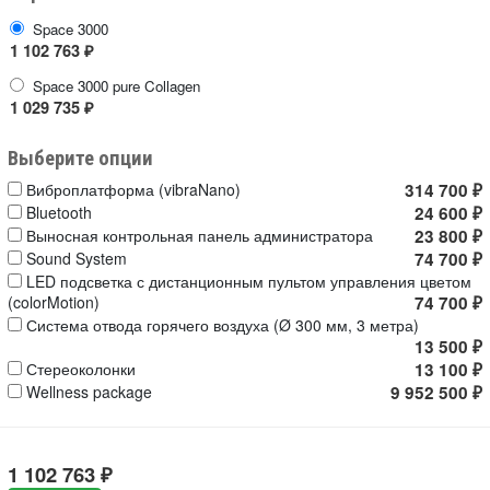
Space 3000
1 102 763
₽
Space 3000 pure Collagen
1 029 735
₽
Выберите опции
Виброплатформа (vibraNano)
314 700
₽
Bluetooth
24 600
₽
Выносная контрольная панель администратора
23 800
₽
Sound System
74 700
₽
LED подсветка с дистанционным пультом управления цветом
(colorMotion)
74 700
₽
Система отвода горячего воздуха (Ø 300 мм, 3 метра)
13 500
₽
Стереоколонки
13 100
₽
Wellness package
9 952 500
₽
1 102 763
₽